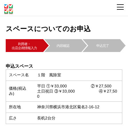
スペースについてのお申込
利用者・
内容確認
申込完了
出店企画情報入力
申込スペース
スペース名
１階 風除室
平日
①￥33,000 ②￥27,500
価格(税込
土日祝日
③￥33,000 ④￥27,50
み)
0
所在地
神奈川県横浜市港北区菊名2-16-12
広さ
長机2台分