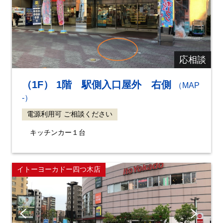
応相談
（1F） 1階 駅側入口屋外 右側
（MAP
-）
電源利用可 ご相談ください
キッチンカー１台
イトーヨーカドー四つ木店
Pre
Ne
vio
xt