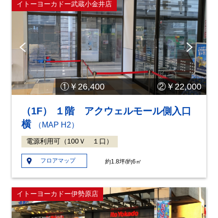
イトーヨーカドー武蔵小金井店
Pre
Ne
vio
xt
us
①￥26,400 ②￥22,000
（1F） １階 アクウェルモール側入口
横
（MAP H2）
電源利用可（100Ｖ １口）
フロアマップ
約1.8坪/約6㎡
イトーヨーカドー伊勢原店