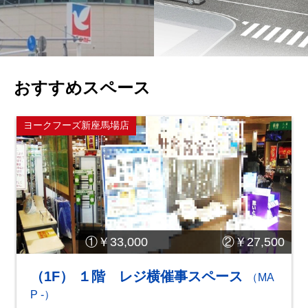
おすすめスペース
ヨークフーズ新座馬場店
①￥33,000 ②￥27,500
（1F） １階 レジ横催事スペース
（MA
P -）