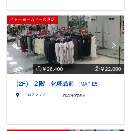
イトーヨーカドー久喜店
Pre
Ne
vio
xt
us
①￥26,400 ②￥22,000
（2F） ２階 化粧品前
（MAP E5）
フロアマップ
約15坪/約50㎡