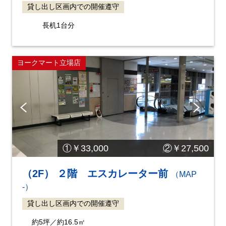
貸し出し区画内での開催遵守
長机1台分
ヨークマート立場店
Pre
Ne
vio
xt
us
①￥33,000 ②￥27,500
（2F） ２階 エスカレーター前
（MAP
-）
貸し出し区画内での開催遵守
約5坪／約16.5㎡