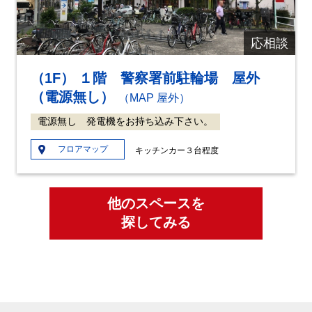
us
応相談
（1F） １階 警察署前駐輪場 屋外
（電源無し）
（MAP 屋外）
電源無し 発電機をお持ち込み下さい。
フロアマップ
キッチンカー３台程度
他のスペースを
探してみる