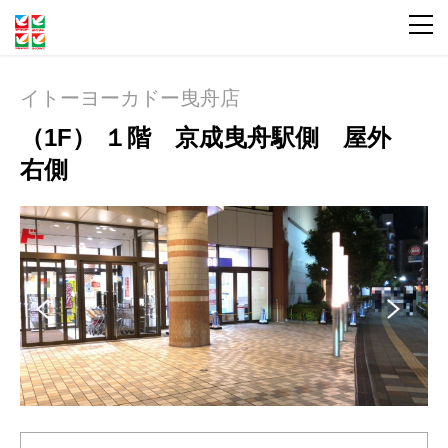
イトーヨーカドー曳舟店
（1F） １階 京成曳舟駅側 屋外
右側
Pre
Ne
vio
xt
us