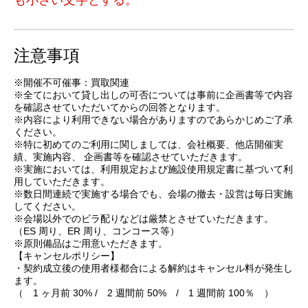
注意事項
※開催不可催事：買取関連
※全てにおいて貸し出しの可否については事前に企画書等で内容
を確認させていただいてからの回答となります。
※内容により利用できない場合がありますのであらかじめご了承
ください。
※特に初めてのご利用に関しましては、会社概要、他店開催実
績、実施内容、 企画書等を確認させていただきます。
※実施においては、利用規定および施設使用規定書に基づいて利
用していただきます。
※数日間連続で実施する場合でも、会場の撤去・設営は毎日実施
してください。
※会場以外でのビラ配りなどは厳禁とさせていただきます。
（ES 周り、ER 周り、コンコース等）
※原則備品はご用意いただきます。
【キャンセルポリシー】
・契約成立後の使用者様都合による解約はキャンセル料が発生し
ます。
（ 1 ヶ月前 30% / 2 週間前 50% / 1 週間前 100％ ）