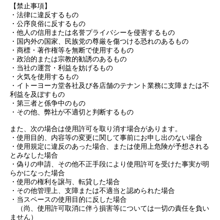
【禁止事項】
・法律に違反するもの
・公序良俗に反するもの
・他人の信用または名誉プライバシーを侵害するもの
・国内外の国家、民族党の尊厳を傷つける恐れのあるもの
・商標・著作権等を無断で使用するもの
・政治的または宗教的勧誘のあるもの
・当社の運営・利益を妨げるもの
・火気を使用するもの
・
イトーヨーカ堂
各社及び各店舗のテナント業務に支障または不
利益を及ぼすもの
・第三者と係争中のもの
・その他、弊社が不適切と判断するもの
また、次の場合は使用許可を取り消す場合があります。
・使用目的、内容等の変更に関して事前にお申し出のない場合
・使用規定に違反のあった場合、または使用上危険が予想される
とみなした場合
・偽りの申請、その他不正手段により使用許可を受けた事実が明
らかになった場合
・使用の権利を譲与、転貸した場合
・その他管理上、支障または不適当と認められた場合
・当スペースの使用目的に反した場合
（尚、使用許可取消に伴う損害等については一切の責任を負い
ません）