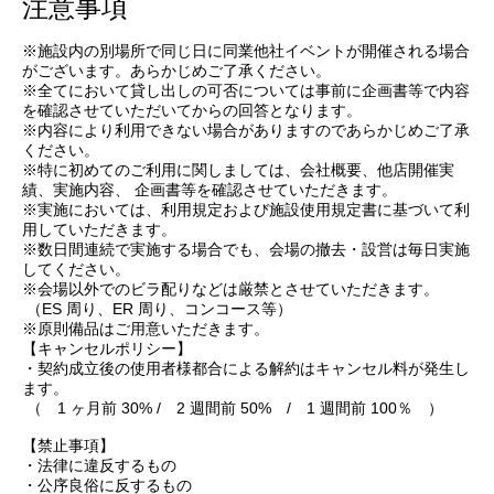
注意事項
※施設内の別場所で同じ日に同業他社イベントが開催される場合
がございます。あらかじめご了承ください。
※全てにおいて貸し出しの可否については事前に企画書等で内容
を確認させていただいてからの回答となります。
※内容により利用できない場合がありますのであらかじめご了承
ください。
※特に初めてのご利用に関しましては、会社概要、他店開催実
績、実施内容、 企画書等を確認させていただきます。
※実施においては、利用規定および施設使用規定書に基づいて利
用していただきます。
※数日間連続で実施する場合でも、会場の撤去・設営は毎日実施
してください。
※会場以外でのビラ配りなどは厳禁とさせていただきます。
（ES 周り、ER 周り、コンコース等）
※原則備品はご用意いただきます。
【キャンセルポリシー】
・契約成立後の使用者様都合による解約はキャンセル料が発生し
ます。
（ 1 ヶ月前 30% / 2 週間前 50% / 1 週間前 100％ ）
【禁止事項】
・法律に違反するもの
・公序良俗に反するもの