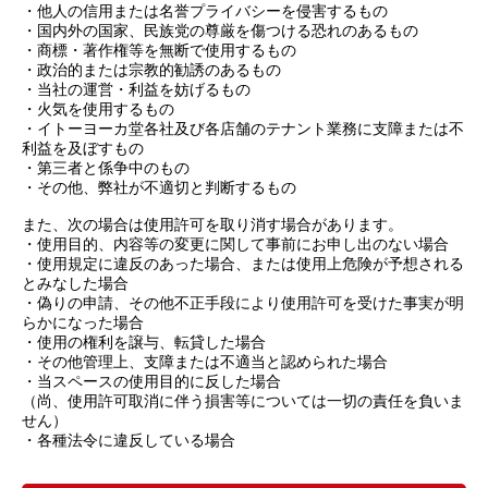
・他人の信用または名誉プライバシーを侵害するもの
・国内外の国家、民族党の尊厳を傷つける恐れのあるもの
・商標・著作権等を無断で使用するもの
・政治的または宗教的勧誘のあるもの
・当社の運営・利益を妨げるもの
・火気を使用するもの
・イトーヨーカ堂各社及び各店舗のテナント業務に支障または不
利益を及ぼすもの
・第三者と係争中のもの
・その他、弊社が不適切と判断するもの
また、次の場合は使用許可を取り消す場合があります。
・使用目的、内容等の変更に関して事前にお申し出のない場合
・使用規定に違反のあった場合、または使用上危険が予想される
とみなした場合
・偽りの申請、その他不正手段により使用許可を受けた事実が明
らかになった場合
・使用の権利を譲与、転貸した場合
・その他管理上、支障または不適当と認められた場合
・当スペースの使用目的に反した場合
（尚、使用許可取消に伴う損害等については一切の責任を負いま
せん）
・各種法令に違反している場合