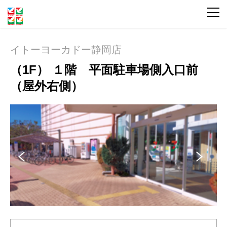
イトーヨーカドー静岡店
（1F） １階 平面駐車場側入口前
（屋外右側）
Pre
Ne
vio
xt
us