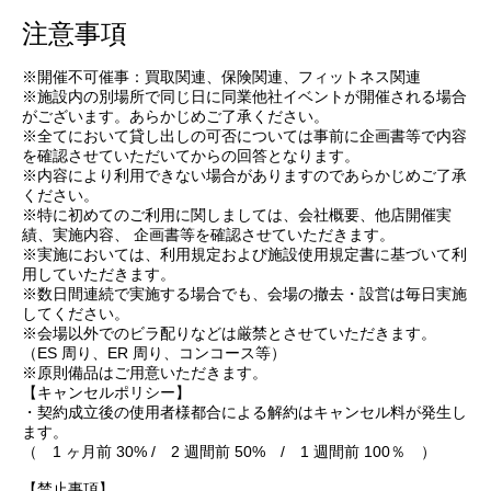
注意事項
※開催不可催事：買取関連、保険関連、フィットネス関連
※施設内の別場所で同じ日に同業他社イベントが開催される場合
がございます。あらかじめご了承ください。
※全てにおいて貸し出しの可否については事前に企画書等で内容
を確認させていただいてからの回答となります。
※内容により利用できない場合がありますのであらかじめご了承
ください。
※特に初めてのご利用に関しましては、会社概要、他店開催実
績、実施内容、 企画書等を確認させていただきます。
※実施においては、利用規定および施設使用規定書に基づいて利
用していただきます。
※数日間連続で実施する場合でも、会場の撤去・設営は毎日実施
してください。
※会場以外でのビラ配りなどは厳禁とさせていただきます。
（ES 周り、ER 周り、コンコース等）
※原則備品はご用意いただきます。
【キャンセルポリシー】
・契約成立後の使用者様都合による解約はキャンセル料が発生し
ます。
（ 1 ヶ月前 30% / 2 週間前 50% / 1 週間前 100％ ）
【禁止事項】