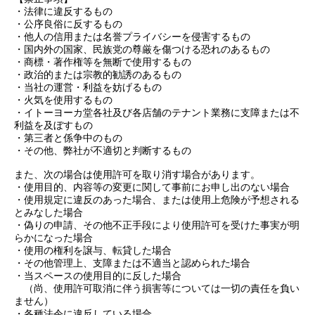
・法律に違反するもの
・公序良俗に反するもの
・他人の信用または名誉プライバシーを侵害するもの
・国内外の国家、民族党の尊厳を傷つける恐れのあるもの
・商標・著作権等を無断で使用するもの
・政治的または宗教的勧誘のあるもの
・当社の運営・利益を妨げるもの
・火気を使用するもの
・
イトーヨーカ堂
各社及び各店舗のテナント業務に支障または不
利益を及ぼすもの
・第三者と係争中のもの
・その他、弊社が不適切と判断するもの
また、次の場合は使用許可を取り消す場合があります。
・使用目的、内容等の変更に関して事前にお申し出のない場合
・使用規定に違反のあった場合、または使用上危険が予想される
とみなした場合
・偽りの申請、その他不正手段により使用許可を受けた事実が明
らかになった場合
・使用の権利を譲与、転貸した場合
・その他管理上、支障または不適当と認められた場合
・当スペースの使用目的に反した場合
（尚、使用許可取消に伴う損害等については一切の責任を負い
ません）
・各種法令に違反している場合