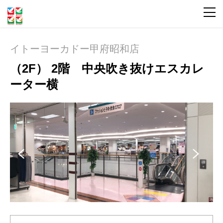
イトーヨーカドー甲府昭和店
（2F） 2階 中央吹き抜けエスカレ
ーター横
Pre
Ne
vio
xt
us