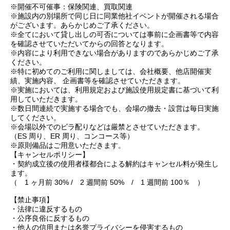
※開催不可催事：保険関連、買取関連
※施設内の別場所で同じ日に同業他社イベントが開催される場合
がございます。あらかじめご了承ください。
※全てにおいて貸し出しの可否については事前に企画書等で内容
を確認させていただいてからの回答となります。
※内容により利用できない場合がありますのであらかじめご了承
ください。
※特に初めてのご利用に関しましては、会社概要、他店開催実
績、実施内容、 企画書等を確認させていただきます。
※実施においては、利用規定および施設使用規定書に基づいて利
用していただきます。
※数日間連続で実施する場合でも、会場の撤去・設営は毎日実施
してください。
※会場以外でのビラ配りなどは厳禁とさせていただきます。
（ES 周り、ER 周り、コンコース等）
※原則備品はご用意いただきます。
【キャンセルポリシー】
・契約成立後の使用者様都合による解約はキャンセル料が発生し
ます。
（ 1 ヶ月前 30% / 2 週間前 50% / 1 週間前 100％ ）
【禁止事項】
・法律に違反するもの
・公序良俗に反するもの
・他人の信用または名誉プライバシーを侵害するもの