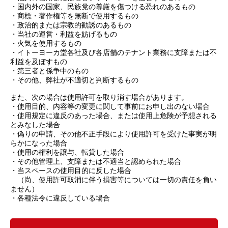
・国内外の国家、民族党の尊厳を傷つける恐れのあるもの
・商標・著作権等を無断で使用するもの
・政治的または宗教的勧誘のあるもの
・当社の運営・利益を妨げるもの
・火気を使用するもの
・
イトーヨーカ堂
各社及び各店舗のテナント業務に支障または不
利益を及ぼすもの
・第三者と係争中のもの
・その他、弊社が不適切と判断するもの
また、次の場合は使用許可を取り消す場合があります。
・使用目的、内容等の変更に関して事前にお申し出のない場合
・使用規定に違反のあった場合、または使用上危険が予想される
とみなした場合
・偽りの申請、その他不正手段により使用許可を受けた事実が明
らかになった場合
・使用の権利を譲与、転貸した場合
・その他管理上、支障または不適当と認められた場合
・当スペースの使用目的に反した場合
（尚、使用許可取消に伴う損害等については一切の責任を負い
ません）
・各種法令に違反している場合