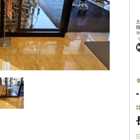
指
（
-