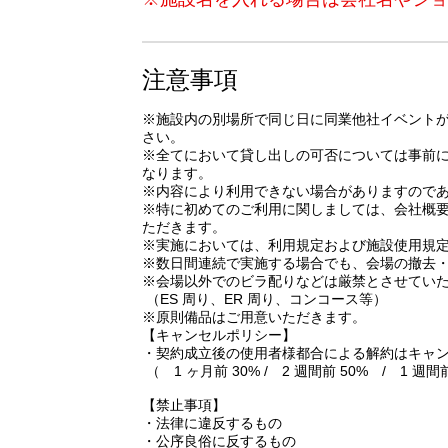
注意事項
※施設内の別場所で同じ日に同業他社イベント
さい。
※全てにおいて貸し出しの可否については事前
なります。
※内容により利用できない場合がありますので
※特に初めてのご利用に関しましては、会社概要
ただきます。
※実施においては、利用規定および施設使用規
※数日間連続で実施する場合でも、会場の撤去
※会場以外でのビラ配りなどは厳禁とさせてい
（ES 周り、ER 周り、コンコース等）
※原則備品はご用意いただきます。
【キャンセルポリシー】
・契約成立後の使用者様都合による解約はキャ
（ 1 ヶ月前 30% / 2 週間前 50% / 1 週間
【禁止事項】
・法律に違反するもの
・公序良俗に反するもの