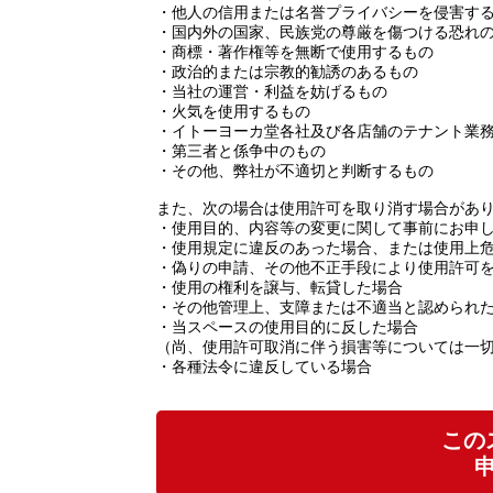
・他人の信用または名誉プライバシーを侵害す
・国内外の国家、民族党の尊厳を傷つける恐れ
・商標・著作権等を無断で使用するもの
・政治的または宗教的勧誘のあるもの
・当社の運営・利益を妨げるもの
・火気を使用するもの
・イトーヨーカ堂各社及び各店舗のテナント業
・第三者と係争中のもの
・その他、弊社が不適切と判断するもの
また、次の場合は使用許可を取り消す場合があ
・使用目的、内容等の変更に関して事前にお申
・使用規定に違反のあった場合、または使用上
・偽りの申請、その他不正手段により使用許可
・使用の権利を譲与、転貸した場合
・その他管理上、支障または不適当と認められ
・当スペースの使用目的に反した場合
（尚、使用許可取消に伴う損害等については一
・各種法令に違反している場合
この