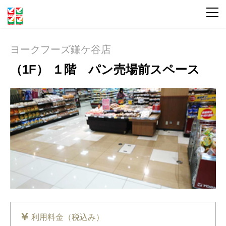
ヨークフーズ鎌ケ谷店
（1F） １階 パン売場前スペース
利用料金（税込み）