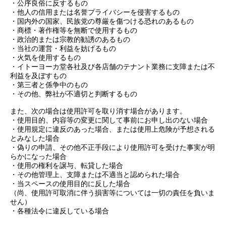
・公序良俗に反するもの
・他人の信用または名誉プライバシーを侵害するもの
・国内外の国家、民族党の尊厳を傷つける恐れのあるもの
・商標・著作権等を無断で使用するもの
・政治的または宗教的勧誘のあるもの
・当社の運営・利益を妨げるもの
・火気を使用するもの
・イトーヨーカ堂各社及び各店舗のテナント業務に支障または不
利益を及ぼすもの
・第三者と係争中のもの
・その他、弊社が不適切と判断するもの
また、次の場合は使用許可を取り消す場合があります。
・使用目的、内容等の変更に関して事前にお申し出のない場合
・使用規定に違反のあった場合、または使用上危険が予想される
とみなした場合
・偽りの申請、その他不正手段により使用許可を受けた事実が明
らかになった場合
・使用の権利を譲与、転貸した場合
・その他管理上、支障または不適当と認められた場合
・当スペースの使用目的に反した場合
（尚、使用許可取消に伴う損害等については一切の責任を負いま
せん）
・各種法令に違反している場合