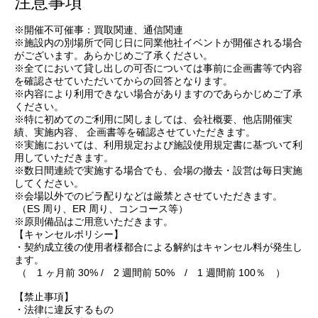
注意事項
※開催不可催事：買取関連、通信関連
※施設内の別場所で同じ日に同業他社イベントが開催される場合
がございます。あらかじめご了承ください。
※全てにおいて貸し出しの可否については事前に企画書等で内容
を確認させていただいてからの回答となります。
※内容により利用できない場合がありますのであらかじめご了承
ください。
※特に初めてのご利用に関しましては、会社概要、他店開催実
績、実施内容、 企画書等を確認させていただきます。
※実施においては、利用規定および施設使用規定書に基づいて利
用していただきます。
※数日間連続で実施する場合でも、会場の撤去・設営は毎日実施
してください。
※会場以外でのビラ配りなどは厳禁とさせていただきます。
（ES 周り、ER 周り、コンコース等）
※原則備品はご用意いただきます。
【キャンセルポリシー】
・契約成立後の使用者様都合による解約はキャンセル料が発生し
ます。
（ 1 ヶ月前 30% / 2 週間前 50% / 1 週間前 100％ ）
【禁止事項】
・法律に違反するもの