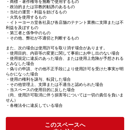
・商標・著作権等を無断で使用するもの
・政治的または宗教的勧誘のあるもの
・当社の運営・利益を妨げるもの
・火気を使用するもの
・イトーヨーカ堂各社及び各店舗のテナント業務に支障または不
利益を及ぼすもの
・第三者と係争中のもの
・その他、弊社が不適切と判断するもの
また、次の場合は使用許可を取り消す場合があります。
・使用目的、内容等の変更に関して事前にお申し出のない場合
・使用規定に違反のあった場合、または使用上危険が予想される
とみなした場合
・偽りの申請、その他不正手段により使用許可を受けた事実が明
らかになった場合
・使用の権利を譲与、転貸した場合
・その他管理上、支障または不適当と認められた場合
・当スペースの使用目的に反した場合
（尚、使用許可取消に伴う損害等については一切の責任を負いま
せん）
・各種法令に違反している場合
このスペースへ