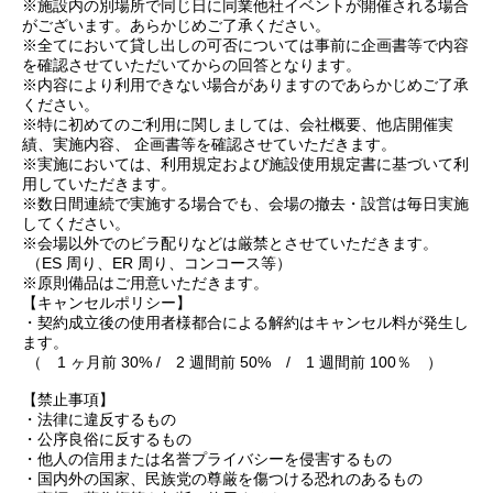
※施設内の別場所で同じ日に同業他社イベントが開催される場合
がございます。あらかじめご了承ください。
※全てにおいて貸し出しの可否については事前に企画書等で内容
を確認させていただいてからの回答となります。
※内容により利用できない場合がありますのであらかじめご了承
ください。
※特に初めてのご利用に関しましては、会社概要、他店開催実
績、実施内容、 企画書等を確認させていただきます。
※実施においては、利用規定および施設使用規定書に基づいて利
用していただきます。
※数日間連続で実施する場合でも、会場の撤去・設営は毎日実施
してください。
※会場以外でのビラ配りなどは厳禁とさせていただきます。
（ES 周り、ER 周り、コンコース等）
※原則備品はご用意いただきます。
【キャンセルポリシー】
・契約成立後の使用者様都合による解約はキャンセル料が発生し
ます。
（ 1 ヶ月前 30% / 2 週間前 50% / 1 週間前 100％ ）
【禁止事項】
・法律に違反するもの
・公序良俗に反するもの
・他人の信用または名誉プライバシーを侵害するもの
・国内外の国家、民族党の尊厳を傷つける恐れのあるもの