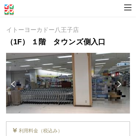
イトーヨーカドー八王子店
（1F） １階 タウンズ側入口
Pre
Ne
vio
xt
us
利用料金（税込み）