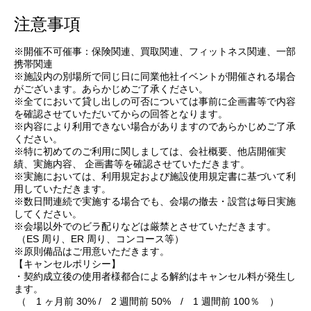
注意事項
※開催不可催事：保険関連、買取関連、フィットネス関連、一部
携帯関連
※施設内の別場所で同じ日に同業他社イベントが開催される場合
がございます。あらかじめご了承ください。
※全てにおいて貸し出しの可否については事前に企画書等で内容
を確認させていただいてからの回答となります。
※内容により利用できない場合がありますのであらかじめご了承
ください。
※特に初めてのご利用に関しましては、会社概要、他店開催実
績、実施内容、 企画書等を確認させていただきます。
※実施においては、利用規定および施設使用規定書に基づいて利
用していただきます。
※数日間連続で実施する場合でも、会場の撤去・設営は毎日実施
してください。
※会場以外でのビラ配りなどは厳禁とさせていただきます。
（ES 周り、ER 周り、コンコース等）
※原則備品はご用意いただきます。
【キャンセルポリシー】
・契約成立後の使用者様都合による解約はキャンセル料が発生し
ます。
（ 1 ヶ月前 30% / 2 週間前 50% / 1 週間前 100％ ）