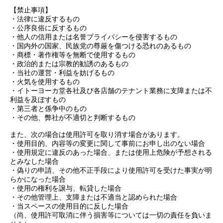
【禁止事項】
・法律に違反するもの
・公序良俗に反するもの
・他人の信用または名誉プライバシーを侵害するもの
・国内外の国家、民族党の尊厳を傷つける恐れのあるもの
・商標・著作権等を無断で使用するもの
・政治的または宗教的勧誘のあるもの
・当社の運営・利益を妨げるもの
・火気を使用するもの
・イトーヨーカ堂各社及び各店舗のテナント業務に支障または不
利益を及ぼすもの
・第三者と係争中のもの
・その他、弊社が不適切と判断するもの
また、次の場合は使用許可を取り消す場合があります。
・使用目的、内容等の変更に関して事前にお申し出のない場合
・使用規定に違反のあった場合、または使用上危険が予想される
とみなした場合
・偽りの申請、その他不正手段により使用許可を受けた事実が明
らかになった場合
・使用の権利を譲与、転貸した場合
・その他管理上、支障または不適当と認められた場合
・当スペースの使用目的に反した場合
（尚、使用許可取消に伴う損害等については一切の責任を負いま