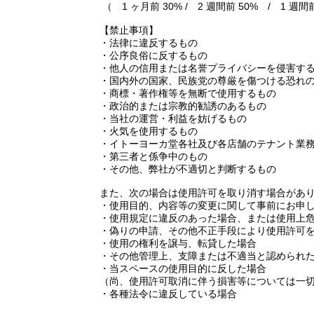
（ 1 ヶ月前 30% / 2 週間前 50% / 1 週間
【禁止事項】
・法律に違反するもの
・公序良俗に反するもの
・他人の信用または名誉プライバシーを侵害す
・国内外の国家、民族党の尊厳を傷つける恐れ
・商標・著作権等を無断で使用するもの
・政治的または宗教的勧誘のあるもの
・当社の運営・利益を妨げるもの
・火気を使用するもの
・イトーヨーカ堂各社及び各店舗のテナント業
・第三者と係争中のもの
・その他、弊社が不適切と判断するもの
また、次の場合は使用許可を取り消す場合があ
・使用目的、内容等の変更に関して事前にお申
・使用規定に違反のあった場合、または使用上
・偽りの申請、その他不正手段により使用許可
・使用の権利を譲与、転貸した場合
・その他管理上、支障または不適当と認められ
・当スペースの使用目的に反した場合
（尚、使用許可取消に伴う損害等については一
・各種法令に違反している場合