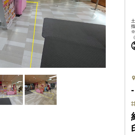
Ne
xt
指
（
-