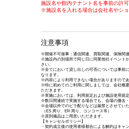
施設名や館内テナント名を事前の許可
※施設名を入れる場合は会社名やショ
注意事項
※開催不可催事：通信関連、買取関連、保険関
※施設内の別場所で同じ日に同業他社イベント
さい。
※全てにおいて貸し出しの可否については事前
なります。
※内容により利用できない場合がありますので
※特に初めてのご利用に関しましては、会社概要
ただきます。
※実施においては、利用規定および施設使用規
※数日間連続で実施する場合でも、会場の撤去
※会場以外でのビラ配りなどは厳禁とさせてい
（ES 周り、ER 周り、コンコース等）
※原則備品はご用意いただきます。
【キャンセルポリシー】
・契約成立後の使用者様都合による解約はキャ