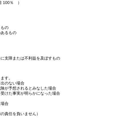
前 100％ ）
るもの
のあるもの
務に支障または不利益を及ぼすもの
ります。
し出のない場合
危険が予想されるとみなした場合
を受けた事実が明らかになった場合
た場合
切の責任を負いません）