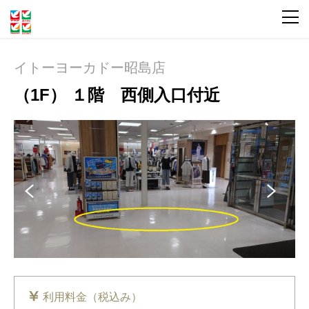
イトーヨーカドー昭島店
（1F） １階 西側入口付近
Pre
Ne
vio
xt
us
利用料金（税込み）