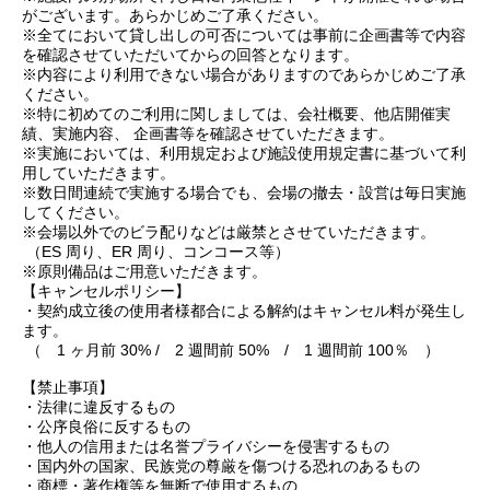
がございます。あらかじめご了承ください。
※全てにおいて貸し出しの可否については事前に企画書等で内容
を確認させていただいてからの回答となります。
※内容により利用できない場合がありますのであらかじめご了承
ください。
※特に初めてのご利用に関しましては、会社概要、他店開催実
績、実施内容、 企画書等を確認させていただきます。
※実施においては、利用規定および施設使用規定書に基づいて利
用していただきます。
※数日間連続で実施する場合でも、会場の撤去・設営は毎日実施
してください。
※会場以外でのビラ配りなどは厳禁とさせていただきます。
（ES 周り、ER 周り、コンコース等）
※原則備品はご用意いただきます。
【キャンセルポリシー】
・契約成立後の使用者様都合による解約はキャンセル料が発生し
ます。
（ 1 ヶ月前 30% / 2 週間前 50% / 1 週間前 100％ ）
【禁止事項】
・法律に違反するもの
・公序良俗に反するもの
・他人の信用または名誉プライバシーを侵害するもの
・国内外の国家、民族党の尊厳を傷つける恐れのあるもの
・商標・著作権等を無断で使用するもの