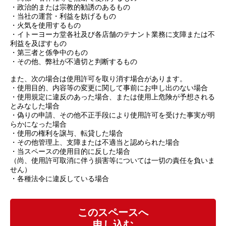
・政治的または宗教的勧誘のあるもの
・当社の運営・利益を妨げるもの
・火気を使用するもの
・イトーヨーカ堂各社及び各店舗のテナント業務に支障または不
利益を及ぼすもの
・第三者と係争中のもの
・その他、弊社が不適切と判断するもの
また、次の場合は使用許可を取り消す場合があります。
・使用目的、内容等の変更に関して事前にお申し出のない場合
・使用規定に違反のあった場合、または使用上危険が予想される
とみなした場合
・偽りの申請、その他不正手段により使用許可を受けた事実が明
らかになった場合
・使用の権利を譲与、転貸した場合
・その他管理上、支障または不適当と認められた場合
・当スペースの使用目的に反した場合
（尚、使用許可取消に伴う損害等については一切の責任を負いま
せん）
・各種法令に違反している場合
このスペースへ
申し込む