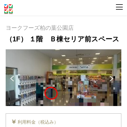
ヨークフーズ柏の葉公園店
（1F） １階 Ｂ棟セリア前スペース
Pre
Ne
vio
xt
us
利用料金（税込み）