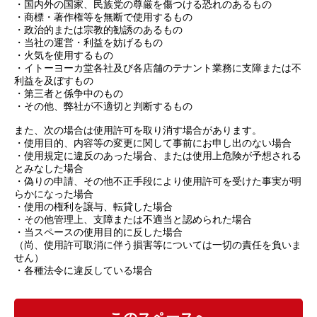
・国内外の国家、民族党の尊厳を傷つける恐れのあるもの
・商標・著作権等を無断で使用するもの
・政治的または宗教的勧誘のあるもの
・当社の運営・利益を妨げるもの
・火気を使用するもの
・イトーヨーカ堂各社及び各店舗のテナント業務に支障または不
利益を及ぼすもの
・第三者と係争中のもの
・その他、弊社が不適切と判断するもの
また、次の場合は使用許可を取り消す場合があります。
・使用目的、内容等の変更に関して事前にお申し出のない場合
・使用規定に違反のあった場合、または使用上危険が予想される
とみなした場合
・偽りの申請、その他不正手段により使用許可を受けた事実が明
らかになった場合
・使用の権利を譲与、転貸した場合
・その他管理上、支障または不適当と認められた場合
・当スペースの使用目的に反した場合
（尚、使用許可取消に伴う損害等については一切の責任を負いま
せん）
・各種法令に違反している場合