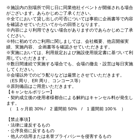
※施設内の別場所で同じ日に同業他社イベントが開催される場合
がございます。あらかじめご了承ください。
※全てにおいて貸し出しの可否については事前に企画書等で内容
を確認させていただいてからの回答となります。
※内容により利用できない場合がありますのであらかじめご了承
ください。
※特に初めてのご利用に関しましては、会社概要、他店開催実
績、実施内容、 企画書等を確認させていただきます。
※実施においては、利用規定および施設使用規定書に基づいて利
用していただきます。
※数日間連続で実施する場合でも、会場の撤去・設営は毎日実施
してください。
※会場以外でのビラ配りなどは厳禁とさせていただきます。
（ES 周り、ER 周り、コンコース等）
※原則備品はご用意いただきます。
【キャンセルポリシー】
・契約成立後の使用者様都合による解約はキャンセル料が発生し
ます。
（ 1 ヶ月前 30% / 2 週間前 50% / 1 週間前 100％ ）
【禁止事項】
・法律に違反するもの
・公序良俗に反するもの
・他人の信用または名誉プライバシーを侵害するもの