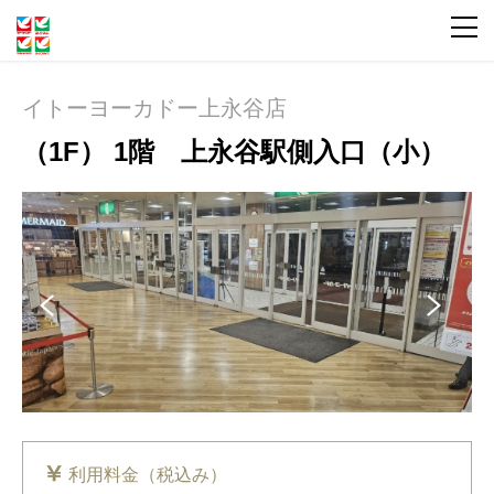
イトーヨーカドー上永谷店
（1F） 1階 上永谷駅側入口（小）
Pre
Ne
vio
xt
us
利用料金（税込み）