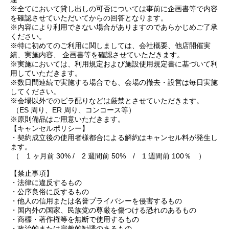
※全てにおいて貸し出しの可否については事前に企画書等で内容
を確認させていただいてからの回答となります。
※内容により利用できない場合がありますのであらかじめご了承
ください。
※特に初めてのご利用に関しましては、会社概要、他店開催実
績、実施内容、 企画書等を確認させていただきます。
※実施においては、利用規定および施設使用規定書に基づいて利
用していただきます。
※数日間連続で実施する場合でも、会場の撤去・設営は毎日実施
してください。
※会場以外でのビラ配りなどは厳禁とさせていただきます。
（ES 周り、ER 周り、コンコース等）
※原則備品はご用意いただきます。
【キャンセルポリシー】
・契約成立後の使用者様都合による解約はキャンセル料が発生し
ます。
（ 1 ヶ月前 30% / 2 週間前 50% / 1 週間前 100％ ）
【禁止事項】
・法律に違反するもの
・公序良俗に反するもの
・他人の信用または名誉プライバシーを侵害するもの
・国内外の国家、民族党の尊厳を傷つける恐れのあるもの
・商標・著作権等を無断で使用するもの
・政治的または宗教的勧誘のあるもの