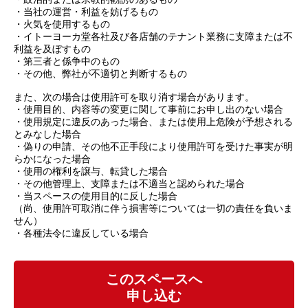
・当社の運営・利益を妨げるもの
・火気を使用するもの
・イトーヨーカ堂各社及び各店舗のテナント業務に支障または不
利益を及ぼすもの
・第三者と係争中のもの
・その他、弊社が不適切と判断するもの
また、次の場合は使用許可を取り消す場合があります。
・使用目的、内容等の変更に関して事前にお申し出のない場合
・使用規定に違反のあった場合、または使用上危険が予想される
とみなした場合
・偽りの申請、その他不正手段により使用許可を受けた事実が明
らかになった場合
・使用の権利を譲与、転貸した場合
・その他管理上、支障または不適当と認められた場合
・当スペースの使用目的に反した場合
（尚、使用許可取消に伴う損害等については一切の責任を負いま
せん）
・各種法令に違反している場合
このスペースへ
申し込む