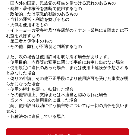
・国内外の国家、民族党の尊厳を傷つける恐れのあるもの
・商標・著作権等を無断で使用するもの
・政治的または宗教的勧誘のあるもの
・当社の運営・利益を妨げるもの
・火気を使用するもの
・イトーヨーカ堂各社及び各店舗のテナント業務に支障または不
利益を及ぼすもの
・第三者と係争中のもの
・その他、弊社が不適切と判断するもの
また、次の場合は使用許可を取り消す場合があります。
・使用目的、内容等の変更に関して事前にお申し出のない場合
・使用規定に違反のあった場合、または使用上危険が予想される
とみなした場合
・偽りの申請、その他不正手段により使用許可を受けた事実が明
らかになった場合
・使用の権利を譲与、転貸した場合
・その他管理上、支障または不適当と認められた場合
・当スペースの使用目的に反した場合
（尚、使用許可取消に伴う損害等については一切の責任を負いま
せん）
・各種法令に違反している場合