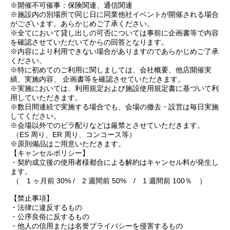
※開催不可催事：保険関連、通信関連
※施設内の別場所で同じ日に同業他社イベントが開催される場合
がございます。あらかじめご了承ください。
※全てにおいて貸し出しの可否については事前に企画書等で内容
を確認させていただいてからの回答となります。
※内容により利用できない場合がありますのであらかじめご了承
ください。
※特に初めてのご利用に関しましては、会社概要、他店開催実
績、実施内容、 企画書等を確認させていただきます。
※実施においては、利用規定および施設使用規定書に基づいて利
用していただきます。
※数日間連続で実施する場合でも、会場の撤去・設営は毎日実施
してください。
※会場以外でのビラ配りなどは厳禁とさせていただきます。
（ES 周り、ER 周り、コンコース等）
※原則備品はご用意いただきます。
【キャンセルポリシー】
・契約成立後の使用者様都合による解約はキャンセル料が発生し
ます。
（ 1 ヶ月前 30% / 2 週間前 50% / 1 週間前 100％ ）
【禁止事項】
・法律に違反するもの
・公序良俗に反するもの
・他人の信用または名誉プライバシーを侵害するもの