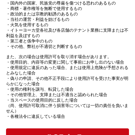
・国内外の国家、民族党の尊厳を傷つける恐れのあるもの
・商標・著作権等を無断で使用するもの
・政治的または宗教的勧誘のあるもの
・当社の運営・利益を妨げるもの
・火気を使用するもの
・イトーヨーカ堂各社及び各店舗のテナント業務に支障または不
利益を及ぼすもの
・第三者と係争中のもの
・その他、弊社が不適切と判断するもの
また、次の場合は使用許可を取り消す場合があります。
・使用目的、内容等の変更に関して事前にお申し出のない場合
・使用規定に違反のあった場合、または使用上危険が予想される
とみなした場合
・偽りの申請、その他不正手段により使用許可を受けた事実が明
らかになった場合
・使用の権利を譲与、転貸した場合
・その他管理上、支障または不適当と認められた場合
・当スペースの使用目的に反した場合
（尚、使用許可取消に伴う損害等については一切の責任を負いま
せん）
・各種法令に違反している場合