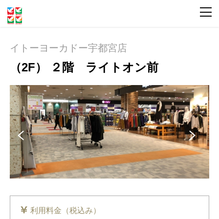
イトーヨーカドー宇都宮店
（2F） ２階 ライトオン前
Pre
Ne
vio
xt
us
利用料金（税込み）