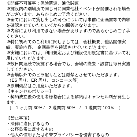
※開催不可催事：保険関連、通信関連
※施設内の別場所で同じ日に同業他社イベントが開催される場合
がございます。あらかじめご了承ください。
※全てにおいて貸し出しの可否については事前に企画書等で内容
を確認させていただいてからの回答となります。
※内容により利用できない場合がありますのであらかじめご了承
ください。
※特に初めてのご利用に関しましては、会社概要、他店開催実
績、実施内容、 企画書等を確認させていただきます。
※実施においては、利用規定および施設使用規定書に基づいて利
用していただきます。
※数日間連続で実施する場合でも、会場の撤去・設営は毎日実施
してください。
※会場以外でのビラ配りなどは厳禁とさせていただきます。
（ES 周り、ER 周り、コンコース等）
※原則備品はご用意いただきます。
【キャンセルポリシー】
・契約成立後の使用者様都合による解約はキャンセル料が発生し
ます。
（ 1 ヶ月前 30% / 2 週間前 50% / 1 週間前 100％ ）
【禁止事項】
・法律に違反するもの
・公序良俗に反するもの
・他人の信用または名誉プライバシーを侵害するもの