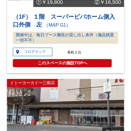
①￥19,800 ②￥16,500
（1F） １階 スーパービバホーム側入
口外側 左
（MAP G1）
開催中は、毎日ブース撤収が貸し出し条件（備品残置
一切不可）
フロアマップ
長机２台
このスペースの施設TOPへ
イトーヨーカドー三郷店