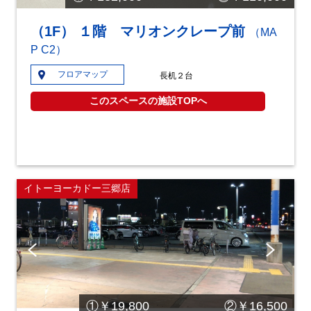
（1F） １階 マリオンクレープ前
（MA
P C2）
フロアマップ
長机２台
このスペースの施設TOPへ
イトーヨーカドー三郷店
Pre
Ne
vio
xt
us
①￥19,800 ②￥16,500