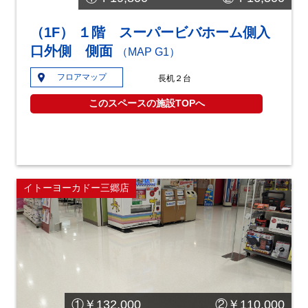
（1F） １階 スーパービバホーム側入
口外側 側面
（MAP G1）
フロアマップ
長机２台
このスペースの施設TOPへ
イトーヨーカドー三郷店
①￥132,000 ②￥110,000