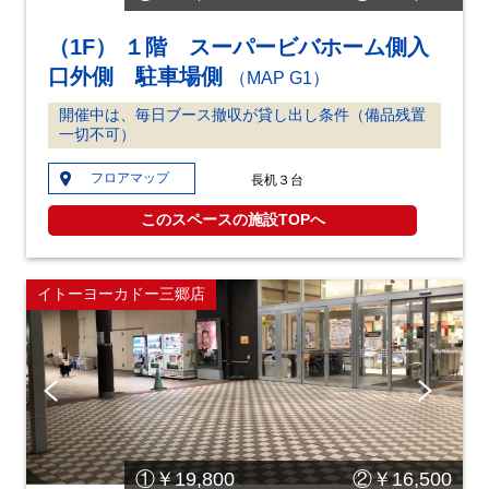
（1F） １階 スーパービバホーム側入
口外側 駐車場側
（MAP G1）
開催中は、毎日ブース撤収が貸し出し条件（備品残置
一切不可）
フロアマップ
長机３台
このスペースの施設TOPへ
イトーヨーカドー三郷店
Pre
Ne
vio
xt
us
①￥19,800 ②￥16,500