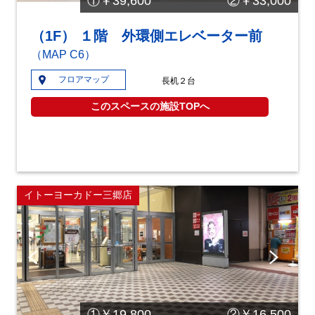
①￥39,600 ②￥33,000
（1F） １階 外環側エレベーター前
（MAP C6）
フロアマップ
長机２台
このスペースの施設TOPへ
イトーヨーカドー三郷店
Pre
Ne
vio
xt
us
①￥19,800 ②￥16,500