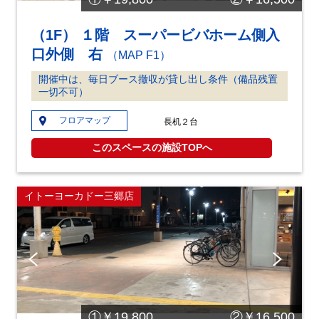
（1F） １階 スーパービバホーム側入
口外側 右
（MAP F1）
開催中は、毎日ブース撤収が貸し出し条件（備品残置
一切不可）
フロアマップ
長机２台
このスペースの施設TOPへ
イトーヨーカドー三郷店
Pre
Ne
vio
xt
us
①￥19,800 ②￥16,500