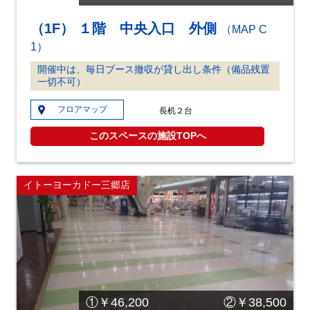
（1F） １階 中央入口 外側
（MAP C
1）
開催中は、毎日ブース撤収が貸し出し条件（備品残置
一切不可）
フロアマップ
長机２台
このスペースの施設TOPへ
イトーヨーカドー三郷店
①￥46,200 ②￥38,500