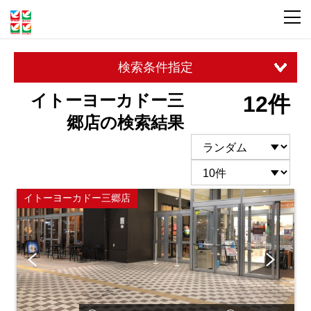
検索条件指定
イトーヨーカドー三
12件
郷店の検索結果
イトーヨーカドー三郷店
Pre
Ne
vio
xt
us