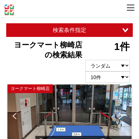
検索条件指定
ヨークマート柳崎店
1件
の検索結果
ヨークマート柳崎店
Pre
Ne
vio
xt
us