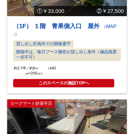
①￥33,000 ②￥27,500
（1F） １階 青果側入口 屋外
（MAP
-）
貸し出し区画内での開催遵守
開催中は、毎日ブース撤収が貸し出し条件（備品残置
一切不可）
約2.7坪／約9㎡ （440
㎝×200㎝）
このスペースの施設TOPへ
ヨークマート妙蓮寺店