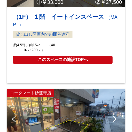
①￥33,000 ②￥27,500
（1F） １階 イートインスペース
（MA
P -）
貸し出し区画内での開催遵守
約4.5坪／約15㎡ （40
0㎝×200㎝）
このスペースの施設TOPへ
ヨークマート妙蓮寺店
Pre
Ne
vio
xt
us