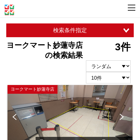
検索条件指定
ヨークマート妙蓮寺店
3件
の検索結果
ヨークマート妙蓮寺店
Pre
Ne
vio
xt
us