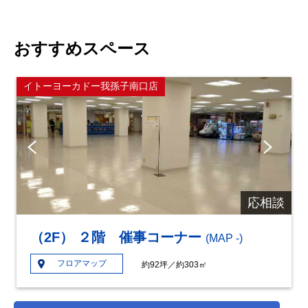
おすすめスペース
イトーヨーカドー我孫子南口店
Pre
Ne
vio
xt
us
応相談
（2F） ２階 催事コーナー
(MAP ‐)
フロアマップ
約92坪／約303㎡