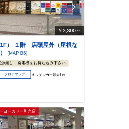
Ne
xt
￥3,300～
1F） １階 店頭屋外（屋根な
し）
(MAP B6)
電源無し 発電機をお持ち込み下さい
フロアマップ
キッチンカー最大1台
ーヨーカドー和光店