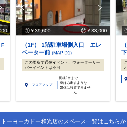
Ne
Pre
Ne
xt
vio
xt
us
00
①￥39,600 ②￥33,000
（1F） 1階駐車場側入口 エレ
（
 F
ベーター前
(MAP D1)
ー
この場所で通信イベント、ウォーターサー
バーイベントは不可
長机2台まで
※はみ出すような
フロアマップ
媒体は設置できませ
ん
イトーヨーカドー和光店のスペース一覧はこちらか