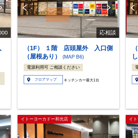
Ne
Pre
Ne
Pre
xt
vio
xt
vio
us
us
00
応相談
入
（1F） １階 店頭屋外 入口側
（
（屋根あり）
(MAP B6)
電源利用可 ご相談ください
件
フロアマップ
キッチンカー最大1台
イトーヨーカドー和光店
イト