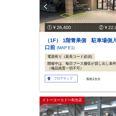
Pre
vio
us
①￥26,400 ②￥22,0
（1F） 1階青果側 駐車場側
口前
(MAP E1)
電源有り（延長コード必須)
開催中は、毎日ブース撤収が貸し出し条
（備品残置一切不可）
フロアマップ
長机2台分
イトーヨーカドー和光店