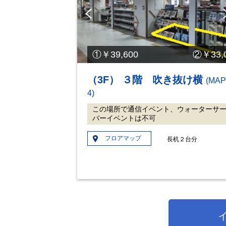
Pre
vio
us
①￥39,600 ②￥33,0
（3F） ３階 吹き抜け横
(MAP
4)
この場所で通信イベント、ウォーターサ
バーイベントは不可
フロアマップ
長机２台分