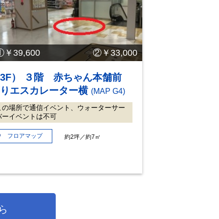
①￥39,600 ②￥33,000
3F） ３階 赤ちゃん本舗前
下りエスカレーター横
(MAP G4)
この場所で通信イベント、ウォーターサー
バーイベントは不可
フロアマップ
約2坪／約7㎡
ら