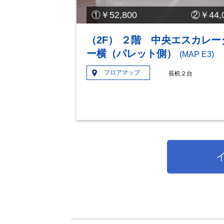
①￥52,800 ②￥44,0
（2F） ２階 中央エスカレー
ー横（パレット側）
(MAP E3)
フロアマップ
長机２台