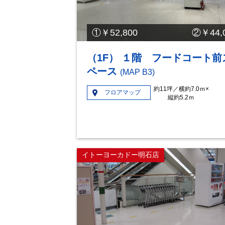
us
①￥52,800 ②￥44,0
（1F） １階 フードコート前
ペース
(MAP B3)
約11坪／横約7.0ｍ×
フロアマップ
縦約5.2ｍ
イトーヨーカドー明石店