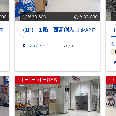
00
①￥39,600 ②￥33,000
ス
（1F） １階 西高側入口
（
(MAP F
1)
3)
フロアマップ
長机１台
イトーヨーカドー明石店
イト