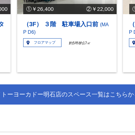
00
①￥26,400 ②￥22,000
タ
（3F） ３階 駐車場入口前
（
(MA
P D6)
P 
フロアマップ
約5坪/約17㎡
イトーヨーカドー明石店のスペース一覧はこちらか