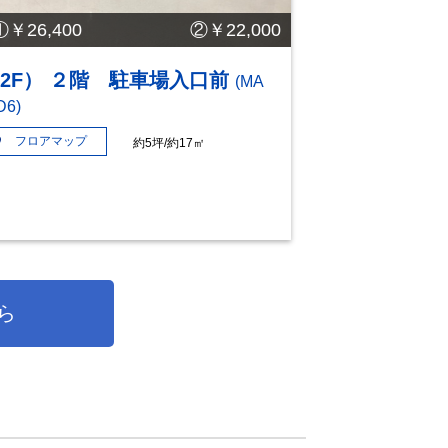
①￥26,400 ②￥22,000
2F） ２階 駐車場入口前
(MA
D6)
フロアマップ
約5坪/約17㎡
ら