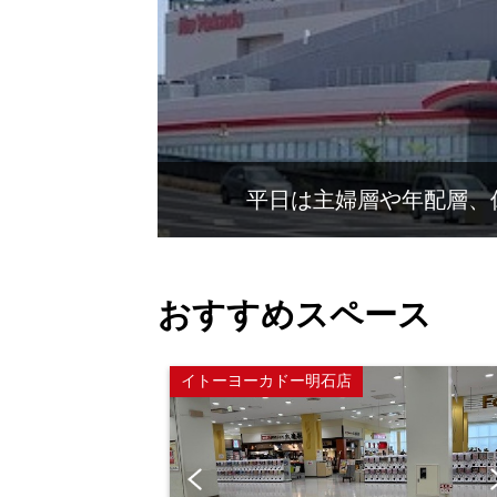
平日は主婦層や年配層、
おすすめスペース
イトーヨーカドー明石店
Pre
vio