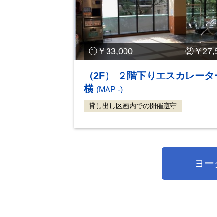
①￥33,000 ②￥27,5
（2F） ２階下りエスカレータ
横
(MAP -)
貸し出し区画内での開催遵守
ヨー