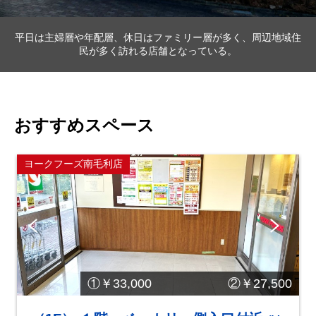
平日は主婦層や年配層、休日はファミリー層が多く、周辺地域住
民が多く訪れる店舗となっている。
おすすめスペース
ヨークフーズ南毛利店
Pre
Ne
vio
xt
us
①￥33,000 ②￥27,500